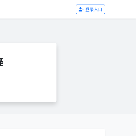
登录入口
疑