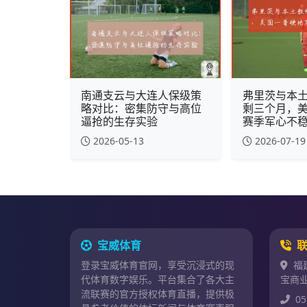
南通支云与大连人保级策
弗里茨与本
略对比：密集防守与高位
剩三个月，
逼抢的生存实验
赛季军心不
2026-05-13
2026-07-19
宝威体育
登录宝威体育官网，享受沉浸式的现
福
代体育数字娱乐。平台集合了各大主
宝商业
流联赛的官方授权体育直播，提供极
05