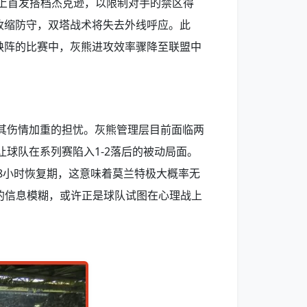
上首发搭档杰克逊，以限制对手的禁区得
收缩防守，双塔战术将失去外线呼应。此
缺阵的比赛中，灰熊进攻效率骤降至联盟中
对其伤情加重的担忧。灰熊管理层目前面临两
球队在系列赛陷入1-2落后的被动局面。
8小时恢复期，这意味着莫兰特极大概率无
的信息模糊，或许正是球队试图在心理战上