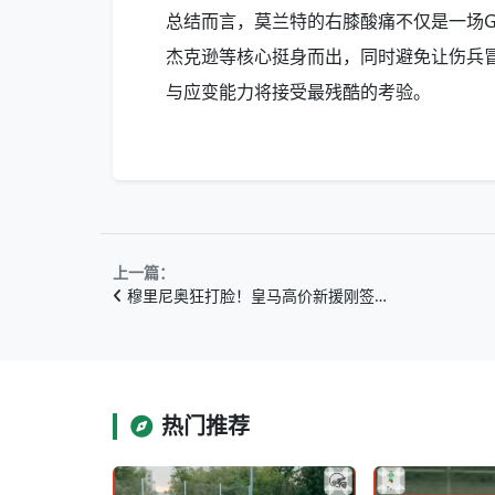
总结而言，莫兰特的右膝酸痛不仅是一场
杰克逊等核心挺身而出，同时避免让伤兵
与应变能力将接受最残酷的考验。
上一篇：
穆里尼奥狂打脸！皇马高价新援刚签…
热门推荐