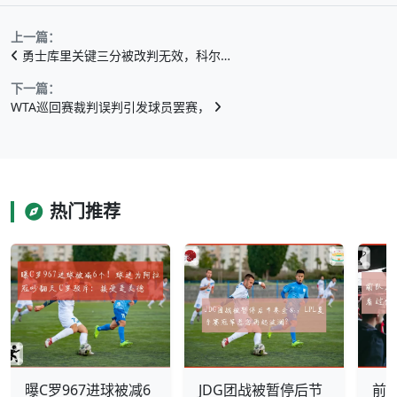
上一篇：
勇士库里关键三分被改判无效，科尔…
下一篇：
WTA巡回赛裁判误判引发球员罢赛，
热门推荐
曝C罗967进球被减6
JDG团战被暂停后节
前