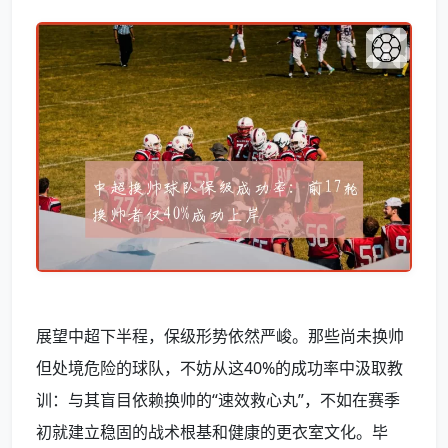
展望中超下半程，保级形势依然严峻。那些尚未换帅
但处境危险的球队，不妨从这40%的成功率中汲取教
训：与其盲目依赖换帅的“速效救心丸”，不如在赛季
初就建立稳固的战术根基和健康的更衣室文化。毕