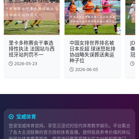
里卡多称赛会干事选
中国女排世界排名被
JD
择性执法 法国站与西
日本反超 球迷怒批排
奏全
班牙站判罚不一
协战略失误葬送奥运
冠
种子位
2026-05-23
2
2026-06-05
宝威体育
登录宝威体育官网，享受沉浸式的现代体育数字娱乐。平台集合
了各大主流联赛的官方授权体育直播，提供极具参考价值的体坛
新闻与体育赛事服务，是您进行赛果竞猜与实力分析的首选门