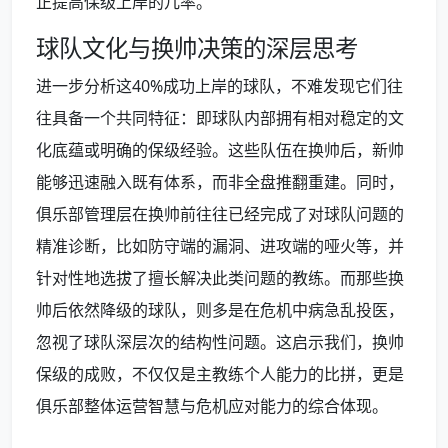
正提高保级上岸的几率。
球队文化与换帅决策的深层思考
进一步分析这40%成功上岸的球队，不难发现它们往
往具备一个共同特征：即球队内部拥有相对稳定的文
化底蕴或明确的保级经验。这些队伍在换帅后，新帅
能够迅速融入既有体系，而非全盘推翻重建。同时，
俱乐部管理层在换帅前往往已经完成了对球队问题的
精准诊断，比如防守端的漏洞、进攻端的哑火等，并
针对性地选拔了擅长解决此类问题的教练。而那些换
帅后依然降级的球队，则多是在危机中病急乱投医，
忽视了球队深层次的结构性问题。这启示我们，换帅
保级的成败，不仅仅是主教练个人能力的比拼，更是
俱乐部整体运营智慧与危机应对能力的综合体现。