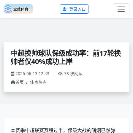
登录入口
中超换帅球队保级成功率：前17轮换
帅者仅40%成功上岸
2026-06-13 12:43
73 次阅读
首页
/
体育热点
本赛季中超联赛赛程过半，保级大战的硝烟已然弥