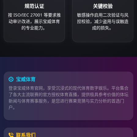
规范认证
关键校验
按 ISO/IEC 27001 等要求推
敏感操作启用二次验证与风
动审计改进，展示宝威体育
控校验，减少盗用与误触造
的专业能力。
成的损失。
宝威体育
登录宝威体育官网，享受沉浸式的现代体育数字娱乐。平台集合
了各大主流联赛的官方授权体育直播，提供极具参考价值的体坛
新闻与体育赛事服务，是您进行赛果竞猜与实力分析的首选门
户。
联系我们