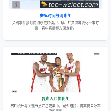
赛况时间线清晰奖
关键事件按时间顺序更好读，进球、红黄牌等变化一眼可
见，赛中赛后都方便查看。
复盘入口优化奖
赛后统计与关键节点汇总更集中，减少翻找，提高复盘效率
与停留表现。