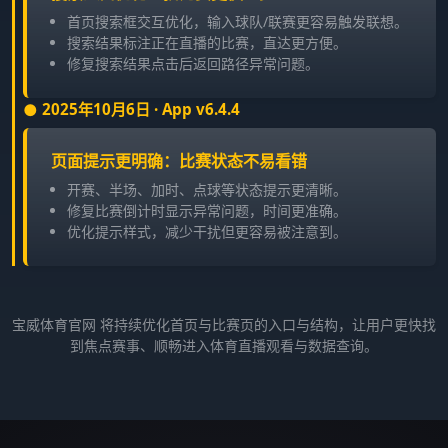
首页搜索框交互优化，输入球队/联赛更容易触发联想。
搜索结果标注正在直播的比赛，直达更方便。
修复搜索结果点击后返回路径异常问题。
2025年10月6日 · App v6.4.4
页面提示更明确：比赛状态不易看错
开赛、半场、加时、点球等状态提示更清晰。
修复比赛倒计时显示异常问题，时间更准确。
优化提示样式，减少干扰但更容易被注意到。
宝威体育官网 将持续优化首页与比赛页的入口与结构，让用户更快找
到焦点赛事、顺畅进入体育直播观看与数据查询。