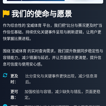
我们的使命与愿景
作为综合性的 宝威体育 平台，我们把“比分与赛况更及时”当
作信任基础，持续优化关键事件呈现与刷新逻辑，让用户更
快掌握比赛进程。
围绕 宝威体育 的实时查询需求，我们提升数据同步稳定性与
容错能力，减少错漏与延迟，并让页面提示更清楚，提升信
息可信度与使用安心感。
更及
比分变化与关键事件更快出现，减少信息滞
时：
后。
更可
加强校验与容错，减少缺失与错乱，页面更稳
靠：
定。