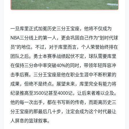
一旦库里正式加冕历史三分王宝座，他将不仅成为
NBA三分线上的第一人，更会巩固自己作为“划时代球
员”的地位。不过，对于库里而言，个人荣誉始终排在
团队之后。勇士本赛季战绩起伏不定，球队需要库里
在保持三分命中率突破40%的同时，带领年轻阵容冲
击季后赛。三分王宝座是他在职业生涯中不断积累的
成果，但绝不是终点。展望未来，库里完全有能力将
纪录推高至3500记甚至4000记，让后来者难以企及。
他的每一次出手，都在书写新的传奇，而距离历史三
分王宝座的那最后几十步，注定会成为这个时代最让
人屏息的篮球叙事。