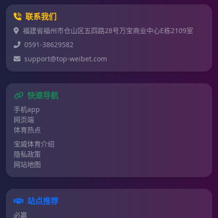
联系我们
福建省福州市仓山区五四路28号万宝商业中心E栋2109室
0591-38629582
support@top-weibet.com
快速导航
手机app
网页端
体育热点
宝威体育介绍
隐私政策
网站地图
站点推荐
必赢