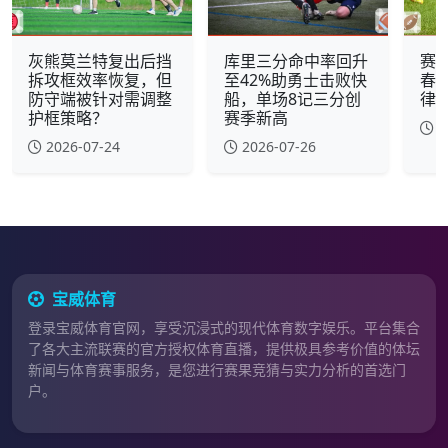
灰熊莫兰特复出后挡
库里三分命中率回升
赛
拆攻框效率恢复，但
至42%助勇士击败快
春
防守端被针对需调整
船，单场8记三分创
律
护框策略？
赛季新高
2
2026-07-24
2026-07-26
宝威体育
登录宝威体育官网，享受沉浸式的现代体育数字娱乐。平台集合
了各大主流联赛的官方授权体育直播，提供极具参考价值的体坛
新闻与体育赛事服务，是您进行赛果竞猜与实力分析的首选门
户。