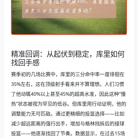
精准回调：从起伏到稳定，库里如何
找回手感
赛季初的几场比赛中，库里的三分命中率一度徘徊在
35%左右，这在顶级射手看来并不算理想。人们习惯
了他动辄40%以上甚至45%的超高水准，因此这种“慢
热”状态被视为罕见的低谷。但库里用行动证明，他的
调整能力无可匹敌。通过更精细的投篮选择——比如
减少超远距离的强行出手，增加与格林挡拆后的接球
投篮——他逐渐找回了节奏。数据显示，在过去15场