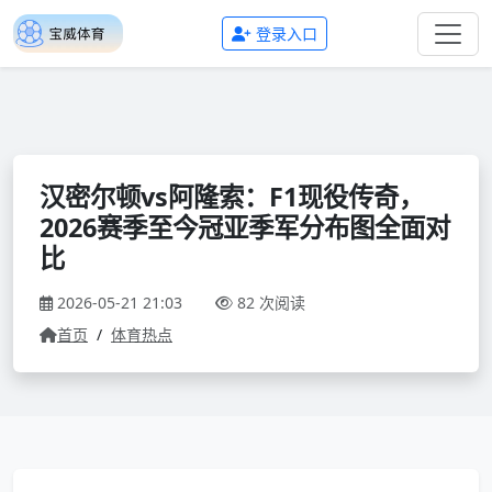
登录入口
汉密尔顿vs阿隆索：F1现役传奇，
2026赛季至今冠亚季军分布图全面对
比
2026-05-21 21:03
82 次阅读
首页
/
体育热点