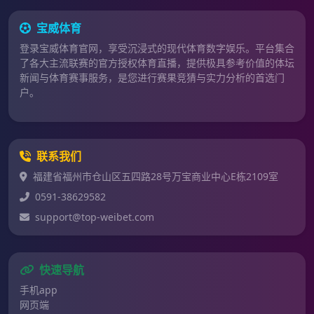
宝威体育
登录宝威体育官网，享受沉浸式的现代体育数字娱乐。平台集合
了各大主流联赛的官方授权体育直播，提供极具参考价值的体坛
新闻与体育赛事服务，是您进行赛果竞猜与实力分析的首选门
户。
联系我们
福建省福州市仓山区五四路28号万宝商业中心E栋2109室
0591-38629582
support@top-weibet.com
快速导航
手机app
网页端