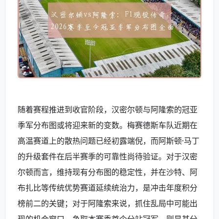
随着赛程推进到收官阶段，汉密尔顿与阿隆索的冠亚
季军分布图或将迎来新的变数。梅赛德斯车队近期在
高温赛道上的散热问题已经初露端倪，而阿斯顿·马丁
的升级套件在后半赛季的可靠性尚待验证。对于汉密
尔顿而言，维持现有分布图的稳定性，并在沙特、阿
布扎比等传统优势赛道延续统治力，是冲击年度积分
榜前二的关键；对于阿隆索来说，抓住乱局中可能出