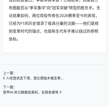
现的机会窗口，争取本赛季首个分站冠军，则是其分
布图能否从“季军集中”向“冠军突破”转型的胜负手。无
论结果如何，两位现役传奇在2026赛季至今的表现，
已经为F1的历史增添了极具分量的注脚——他们是规
则变革时代的锚点，也是新生代车手难以绕过的参照
坐标。
上一篇：
人哈登状态下滑，恩比德独木难支季…
下一篇：
意甲AC米兰解雇皮奥利，名宿舍甫琴