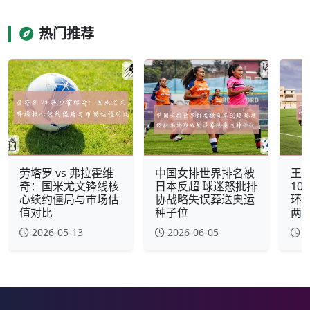
热门推荐
劳塔罗 vs 弗拉霍维
中国女排世界排名被
王
奇：国米尤文锋线核
日本反超 球迷怒批排
10
心续约僵局与市场估
协战略失误葬送奥运
环
值对比
种子位
两
2026-05-13
2026-06-05
2