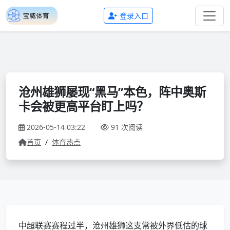
登录入口
沧州雄狮屡现“黑马”本色，阵中奥斯
卡会被更高平台盯上吗？
2026-05-14 03:22
91 次阅读
首页
/
体育热点
中超联赛赛程过半，沧州雄狮这支常被外界低估的球