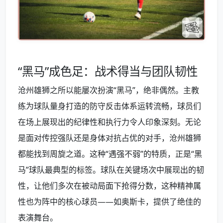
“黑马”成色足：战术得当与团队韧性
沧州雄狮之所以能屡次扮演“黑马”，绝非偶然。主教
练为球队量身打造的防守反击体系运转流畅，球员们
在场上展现出的纪律性和执行力令人印象深刻。无论
是面对传控强队还是身体对抗占优的对手，沧州雄狮
都能找到周旋之道。这种“遇强不弱”的特质，正是“黑
马”球队最典型的标签。球队在关键场次中展现出的韧
性，让他们多次在被动局面下抢得分数，这种精神属
性也为阵中的核心球员——如奥斯卡，提供了绝佳的
表演舞台。