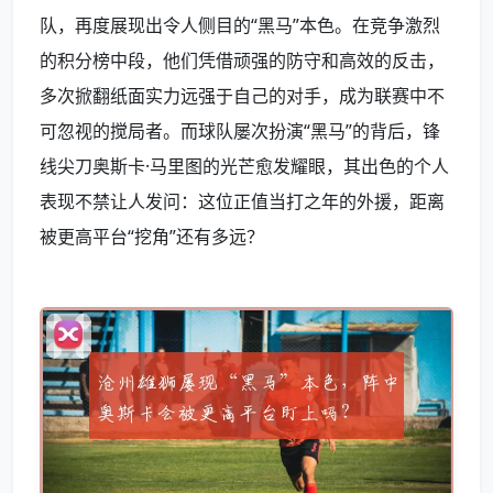
队，再度展现出令人侧目的“黑马”本色。在竞争激烈
的积分榜中段，他们凭借顽强的防守和高效的反击，
多次掀翻纸面实力远强于自己的对手，成为联赛中不
可忽视的搅局者。而球队屡次扮演“黑马”的背后，锋
线尖刀奥斯卡·马里图的光芒愈发耀眼，其出色的个人
表现不禁让人发问：这位正值当打之年的外援，距离
被更高平台“挖角”还有多远？