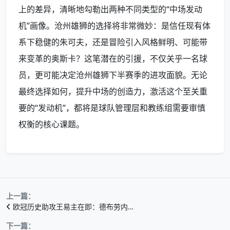
上的差异，清晰地勾勒出两种不同类型的“中场发动
机”画像。沧州雄狮的选择将非常微妙：是信任现有体
系下稳健的朱可夫，还是冒险引入风格鲜明、可能带
来变革的奥斯卡？这笔潜在的引援，不仅关乎一名球
员，更可能决定沧州雄狮下半赛季的进攻面貌。无论
最终选择如何，提升中场的创造力，激活这个至关重
要的“发动机”，都将是球队管理层和教练组需要审慎
权衡的核心课题。
上一篇：
欧冠历史助攻王易主在即：德布劳内…
下一篇：