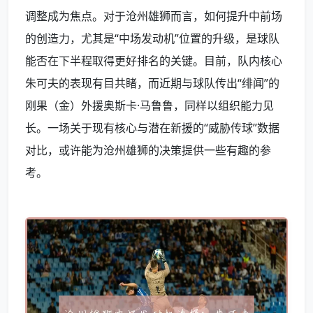
调整成为焦点。对于沧州雄狮而言，如何提升中前场
的创造力，尤其是“中场发动机”位置的升级，是球队
能否在下半程取得更好排名的关键。目前，队内核心
朱可夫的表现有目共睹，而近期与球队传出“绯闻”的
刚果（金）外援奥斯卡·马鲁鲁，同样以组织能力见
长。一场关于现有核心与潜在新援的“威胁传球”数据
对比，或许能为沧州雄狮的决策提供一些有趣的参
考。