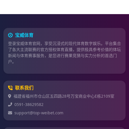
宝威体育
登录宝威体育官网，享受沉浸式的现代体育数字娱乐。平台集合
了各大主流联赛的官方授权体育直播，提供极具参考价值的体坛
新闻与体育赛事服务，是您进行赛果竞猜与实力分析的首选门
户。
联系我们
福建省福州市仓山区五四路28号万宝商业中心E栋2109室
0591-38629582
support@top-weibet.com